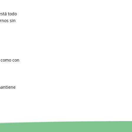
está todo
rnos sin
í como con
mantiene