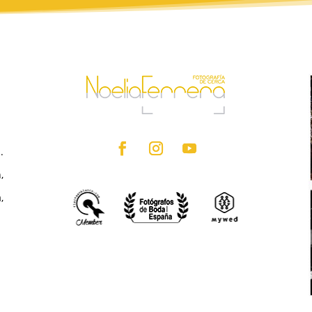
.
,
,