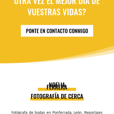
OTRA VEZ EL MEJOR DÍA DE
VUESTRAS VIDAS?
PONTE EN CONTACTO CONMIGO
NOELIA
FERRERA
FOTOGRAFÍA DE CERCA
Fotógrafa de bodas en Ponferrada, León. Reportajes