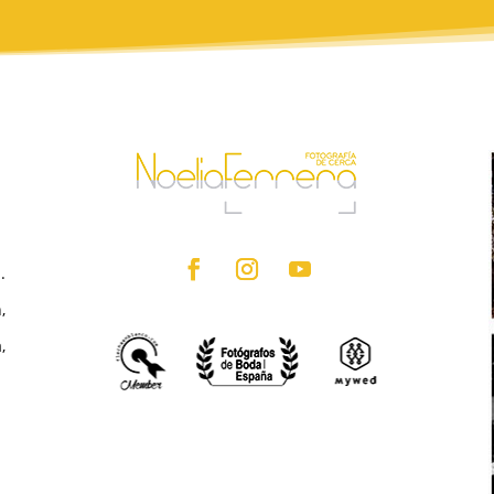
.
,
,