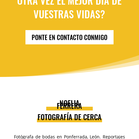
OTRA VEZ EL MEJOR DÍA DE
VUESTRAS VIDAS?
PONTE EN CONTACTO CONMIGO
NOELIA
FERRERA
FOTOGRAFÍA DE CERCA
Fotógrafa de bodas en Ponferrada, León. Reportajes